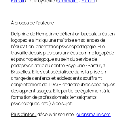
Extrait
), et la dyslexie (
sommaire
/
Extrait
).
À propos de l’auteure
Delphine de Hemptinne détient un baccalauréat en
logopédie ainsi qu’une maîtrise en sciences de
l’éducation, orientation psychopédagogie. Elle
travaille depuis plusieurs années comme logopède
et psychopédagogue au sein du service de
pédopsychiatrie du centre Psypluriel-Pastur, à
Bruxelles. Elle s’est spécialisée dans la prise en
charge des enfants et adolescents souffrant
conjointement de TDA/H et de troubles spécifiques
des apprentissages. Elle participe également à la
formation de professionnels (enseignants,
psychologues, etc.) à ce sujet.
Plus d’infos :
découvrir son site
jouonsmalin.com