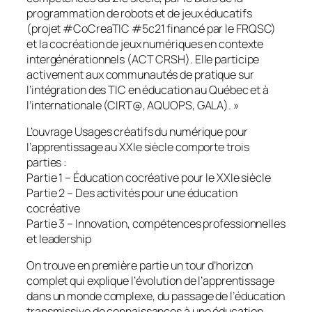
programmation de robots et de jeux éducatifs
(projet #CoCreaTIC #5c21 financé par le FRQSC)
et la cocréation de jeux numériques en contexte
intergénérationnels (ACT CRSH). Elle participe
activement aux communautés de pratique sur
l’intégration des TIC en éducation au Québec et à
l’internationale (CIRT@, AQUOPS, GALA). »
L’ouvrage Usages créatifs du numérique pour
l’apprentissage au XXIe siècle comporte trois
parties :
Partie 1 – Éducation cocréative pour le XXIe siècle
Partie 2 – Des activités pour une éducation
cocréative
Partie 3 – Innovation, compétences professionnelles
et leadership
On trouve en première partie un tour d’horizon
complet qui explique l’évolution de l’apprentissage
dans un monde complexe, du passage de l’éducation
transmissive de connaissances à une éducation