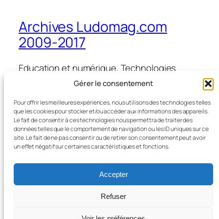
Archives Ludomag.com
2009-2017
Education et numérique, Technologies
d'Apprentissage, e-learning, serious games,
Gérer le consentement
ipad et tablettes numériques en éducation
et formation
Pour offrir les meilleures expériences, nous utilisons des technologies telles
que les cookies pour stocker et/ou accéder aux informations des appareils.
Le fait de consentir à ces technologies nous permettra de traiter des
données telles que le comportement de navigation ou les ID uniques sur ce
site. Le fait de ne pas consentir ou de retirer son consentement peut avoir
Blog
Évènements
un effet négatif sur certaines caractéristiques et fonctions.
À propos
Boutique
FAQ
Compositions
Accepter
Auteurs/autrices
Thèmes
Refuser
Voir les préférences