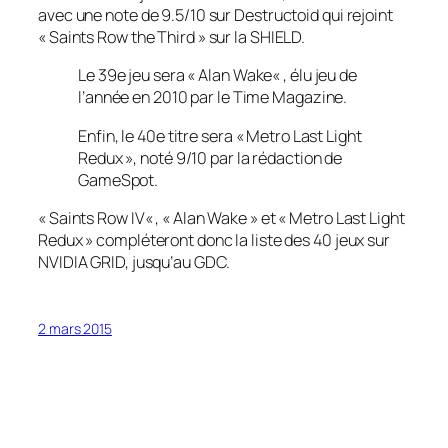
avec une note de 9.5/10 sur Destructoid qui rejoint
«
Saints Row the Third
» sur la SHIELD.
Le 39e jeu sera «
Alan Wake
« , élu jeu de
l’année en 2010 par le Time Magazine.
Enfin, le 40e titre sera « Metro Last Light
Redux », noté 9/10 par la rédaction de
GameSpot.
«
Saints Row IV
« , «
Alan Wake
» et «
Metro Last Light
Redux
» compléteront donc la liste des 40 jeux sur
NVIDIA GRID, jusqu’au GDC.
2 mars 2015