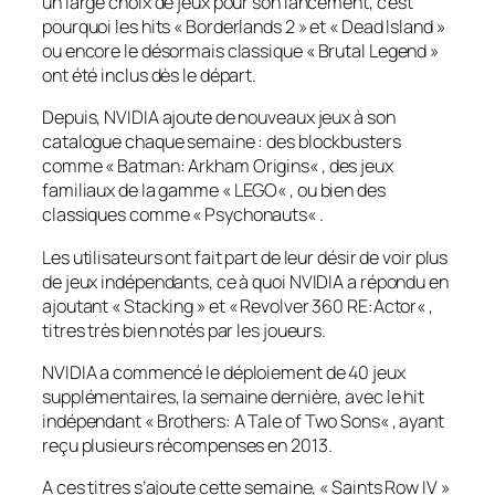
un large choix de jeux pour son lancement, c’est
pourquoi les hits «
Borderlands 2
» et «
Dead Island
»
ou encore le désormais classique «
Brutal Legend
»
ont été inclus dès le départ.
Depuis, NVIDIA ajoute de nouveaux jeux à son
catalogue chaque semaine : des blockbusters
comme «
Batman: Arkham Origins
« , des jeux
familiaux de la gamme «
LEGO
« , ou bien des
classiques comme «
Psychonauts
« .
Les utilisateurs ont fait part de leur désir de voir plus
de jeux indépendants, ce à quoi NVIDIA a répondu en
ajoutant «
Stacking »
et «
Revolver 360 RE:Actor
« ,
titres très bien notés par les joueurs.
NVIDIA a commencé le déploiement de 40 jeux
supplémentaires, la semaine dernière, avec le hit
indépendant «
Brothers: A Tale of Two Sons
« , ayant
reçu plusieurs récompenses en 2013.
A ces titres s’ajoute cette semaine, «
Saints Row IV
»