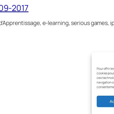
09-2017
'Apprentissage, e-learning, serious games, i
Pour offrir l
cookies pour
ces technolo
navigation ou
consentement
Ac