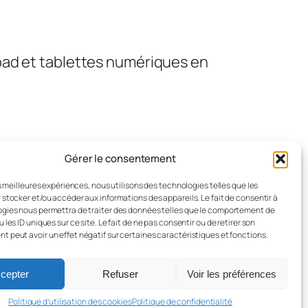
pad et tablettes numériques en
Gérer le consentement
es meilleures expériences, nous utilisons des technologies telles que les
 stocker et/ou accéder aux informations des appareils. Le fait de consentir à
gies nous permettra de traiter des données telles que le comportement de
 les ID uniques sur ce site. Le fait de ne pas consentir ou de retirer son
 peut avoir un effet négatif sur certaines caractéristiques et fonctions.
Conçu avec
WordPress
cepter
Refuser
Voir les préférences
Politique d’utilisation des cookies
Politique de confidentialité