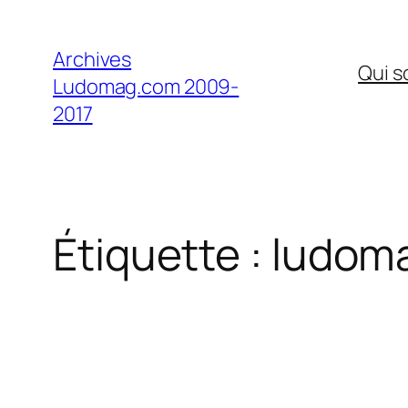
Aller
au
Archives
Qui 
contenu
Ludomag.com 2009-
2017
Étiquette :
ludom