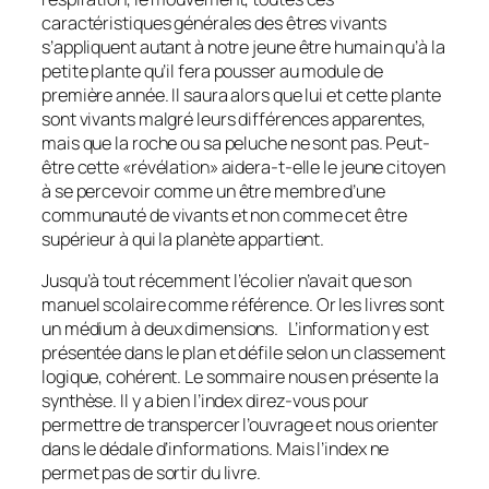
caractéristiques générales des êtres vivants
s’appliquent autant à notre jeune être humain qu’à la
petite plante qu’il fera pousser au module de
première année. Il saura alors que lui et cette plante
sont vivants malgré leurs différences apparentes,
mais que la roche ou sa peluche ne sont pas. Peut-
être cette «révélation» aidera-t-elle le jeune citoyen
à se percevoir comme un être membre d’une
communauté de vivants et non comme cet être
supérieur à qui la planète appartient.
Jusqu’à tout récemment l’écolier n’avait que son
manuel scolaire comme référence. Or les livres sont
un médium à deux dimensions. L’information y est
présentée dans le plan et défile selon un classement
logique, cohérent. Le sommaire nous en présente la
synthèse. Il y a bien l’index direz-vous pour
permettre de transpercer l’ouvrage et nous orienter
dans le dédale d’informations. Mais l’index ne
permet pas de sortir du livre.