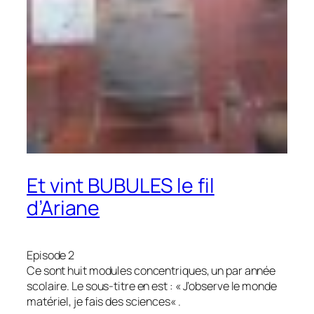
Et vint BUBULES le fil
d’Ariane
Episode 2
Ce sont huit modules concentriques, un par année
scolaire. Le sous-titre en est : «
J’observe le monde
matériel, je fais des sciences
« .