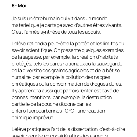
8- Moi
Je suis un être humain qui vit dans un monde
matériel que je partage avec d’autres êtres vivants.
C’est l’année synthèse de tous les acquis.
L’élève retiendra peut-être la portée et les limites du
savoir scientifique. On présente quelques exemples
de la sagesse, par exemple, la création d’habitats
protégés, tels les parcs nationaux ou la sauvegarde
de la diversité des graines agricoles et de la bêtise
humaine, par exemple la pollution des nappes
phréatiques ou la consommation de drogues dures.
Il y apprendra aussi que parfois l’enfer est pavé de
bonnes intentions, par exemple, la destruction
partielle de la couche d’ozone par les
chlorofluorocarbonnes -CFC- une réaction
chimique imprévue.
L’élève pratiquera l’art de la dissertation, c’est-à-dire
savoir prendre en considération des aspects