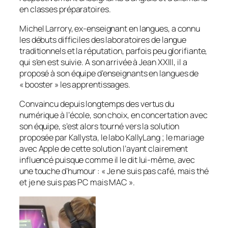
en classes préparatoires.
Michel Larrory, ex-enseignant en langues, a connu
les débuts difficiles des laboratoires de langue
traditionnels et la réputation, parfois peu glorifiante,
qui s’en est suivie. A son arrivée à Jean XXIII, il a
proposé à son équipe d’enseignants en langues de
« booster
» les apprentissages.
Convaincu depuis longtemps des vertus du
numérique à l’école, son choix, en concertation avec
son équipe, s’est alors tourné vers la solution
proposée par Kallysta, le labo KallyLang ; le mariage
avec Apple de cette solution l’ayant clairement
influencé puisque comme il le dit lui-même, avec
une touche d’humour : «
Je ne suis pas café, mais thé
et je ne suis pas PC mais MAC
».