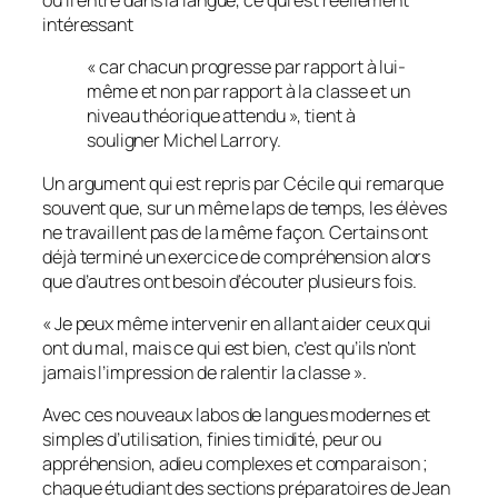
où il entre dans la langue, ce qui est réellement
intéressant
«
car chacun progresse par rapport à lui-
même et non par rapport à la classe et un
niveau théorique attendu
», tient à
souligner Michel Larrory.
Un argument qui est repris par Cécile qui remarque
souvent que, sur un même laps de temps, les élèves
ne travaillent pas de la même façon. Certains ont
déjà terminé un exercice de compréhension alors
que d’autres ont besoin d’écouter plusieurs fois.
«
Je peux même intervenir en allant aider ceux qui
ont du mal, mais ce qui est bien, c’est qu’ils n’ont
jamais l’impression de ralentir la classe
».
Avec ces nouveaux labos de langues modernes et
simples d’utilisation, finies timidité, peur ou
appréhension, adieu complexes et comparaison ;
chaque étudiant des sections préparatoires de Jean