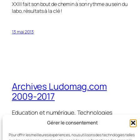
XXIII fait son bout de chemin à son rythme au sein du
labo, résultats à la clé !
13 mai 2013
Archives Ludomag.com
2009-2017
Education et numérique, Technologies
d'Apprentissage, e-learning, serious games,
Gérer le consentement
ipad et tablettes numériques en éducation
et formation
Pour offrir les meilleures expériences, nous utilisons des technologies telles