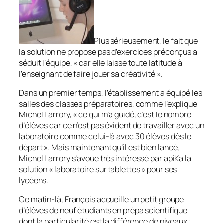
Plus sérieusement, le fait que
la solution ne propose pas d’exercices préconçus a
séduit l’équipe, «
car elle laisse toute latitude à
l’enseignant de faire jouer sa créativité
».
Dans un premier temps, l’établissement a équipé les
salles des classes préparatoires, comme l’explique
Michel Larrory, «
ce qui m’a guidé, c’est le nombre
d’élèves car ce n’est pas évident de travailler avec un
laboratoire comme celui-là avec 30 élèves dès le
départ
». Mais maintenant qu’il est bien lancé,
Michel Larrory s’avoue très intéressé par apiKa la
solution «
laboratoire sur tablettes
» pour ses
lycéens.
Ce matin-là, François accueille un petit groupe
d’élèves de neuf étudiants en prépa scientifique
dont la particularité est la différence de niveaux :