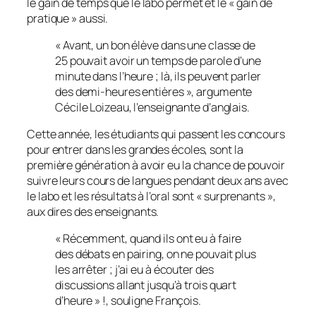
le gain de temps que le labo permet et le «
gain de
pratique
» aussi.
«
Avant, un bon élève dans une classe de
25 pouvait avoir un temps de parole d’une
minute dans l’heure ; là, ils peuvent parler
des demi-heures entières
», argumente
Cécile Loizeau, l’enseignante d’anglais.
Cette année, les étudiants qui passent les concours
pour entrer dans les grandes écoles, sont la
première génération à avoir eu la chance de pouvoir
suivre leurs cours de langues pendant deux ans avec
le labo et les résultats à l’oral sont «
surprenants
»,
aux dires des enseignants.
«
Récemment, quand ils ont eu à faire
des débats en pairing, on ne pouvait plus
les arrêter ; j’ai eu à écouter des
discussions allant jusqu’à trois quart
d’heure
» !, souligne François.