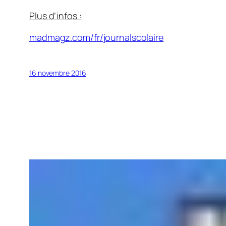
Plus d’infos :
madmagz.com/fr/journalscolaire
16 novembre 2016