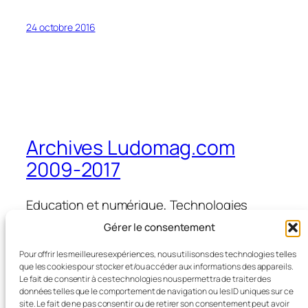
24 octobre 2016
Archives Ludomag.com
2009-2017
Education et numérique, Technologies
d'Apprentissage, e-learning, serious games,
Gérer le consentement
ipad et tablettes numériques en éducation
et formation
Pour offrir les meilleures expériences, nous utilisons des technologies telles
que les cookies pour stocker et/ou accéder aux informations des appareils.
Le fait de consentir à ces technologies nous permettra de traiter des
données telles que le comportement de navigation ou les ID uniques sur ce
site. Le fait de ne pas consentir ou de retirer son consentement peut avoir
Blog
Évènements