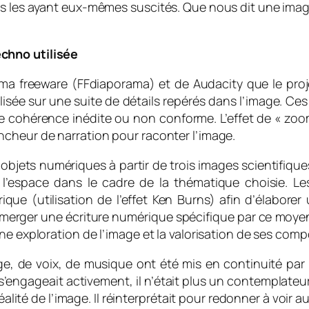
s les ayant eux-mêmes suscités. Que nous dit une image 
chno utilisée
a freeware (FFdiaporama) et de Audacity que le projet
lisée sur une suite de détails repérés dans l’image. Ces
une cohérence inédite ou non conforme. L’effet de « zo
ncheur de narration pour raconter l’image.
 objets numériques à partir de trois images scientifiqu
 l’espace dans le cadre de la thématique choisie. Le
que (utilisation de l’effet Ken Burns) afin d’élaborer u
émerger une écriture numérique spécifique par ce moyen e
ne exploration de l’image et la valorisation de ses com
e, de voix, de musique ont été mis en continuité par l
é s’engageait activement, il n’était plus un contemplateur
éalité de l’image. Il réinterprétait pour redonner à voir 