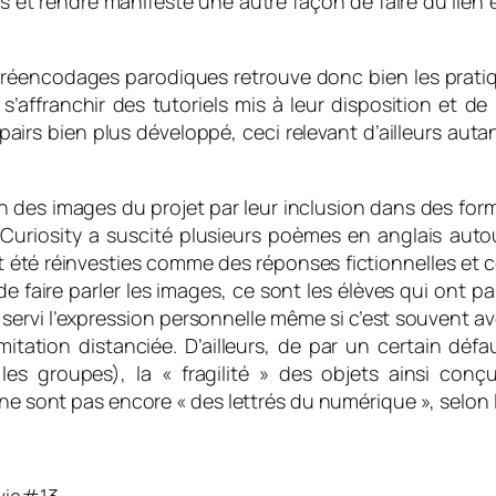
es et rendre manifeste une autre façon de faire du li
 réencodages parodiques retrouve donc bien les pratiq
 s’affranchir des tutoriels mis à leur disposition et d
airs bien plus développé, ceci relevant d’ailleurs aut
ion des images du projet par leur inclusion dans des for
 Curiosity a suscité plusieurs poèmes en anglais au
nt été réinvesties comme des réponses fictionnelles et
t de faire parler les images, ce sont les élèves qui ont
l a servi l’expression personnelle même si c’est souven
itation distanciée. D’ailleurs, de par un certain déf
es groupes), la « fragilité » des objets ainsi conç
, ne sont pas encore « des lettrés du numérique », selo
via
#13