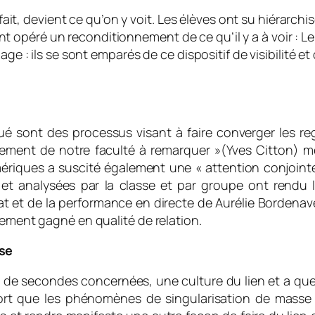
e fait, devient ce qu’on y voit. Les élèves ont su hiérarc
Ils ont opéré un reconditionnement de ce qu’il y a à voir 
ge : ils se sont emparés de ce dispositif de visibilité et
ué sont des processus visant à faire converger les re
ement de notre faculté à remarquer
»(Yves Citton) me
mériques a suscité également une «
attention conjoint
 et analysées par la classe et par groupe ont rendu 
t et de la performance en directe de Aurélie Bordenave 
lement gagné en qualité de relation.
sse
sse de secondes concernées, une culture du lien et a qu
ssort que les phénomènes de singularisation de masse