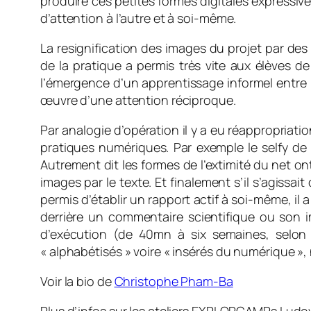
produire ces petites formes digitales expressiv
d’attention à l’autre et à soi-même.
La resignification des images du projet par des
de la pratique a permis très vite aux élèves de
l’émergence d’un apprentissage informel entre p
œuvre d’une attention réciproque.
Par analogie d’opération il y a eu réappropriat
pratiques numériques. Par exemple le selfy de
Autrement dit les formes de l’extimité du net o
images par le texte. Et finalement s’il s’agissai
permis d’établir un rapport actif à soi-même, i
derrière un commentaire scientifique ou son im
d’exécution (de 40mn à six semaines, selon l
« alphabétisés » voire « insérés du numérique »
Voir la bio de
Christophe Pham-Ba
Plus d’infos sur les ateliers EXPLORCAMPs Ludo