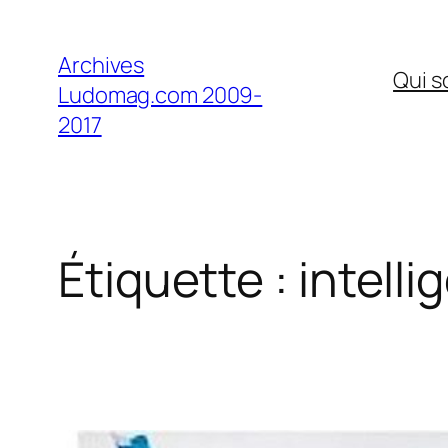
Aller
au
Archives
Qui 
contenu
Ludomag.com 2009-
2017
Étiquette :
intelli