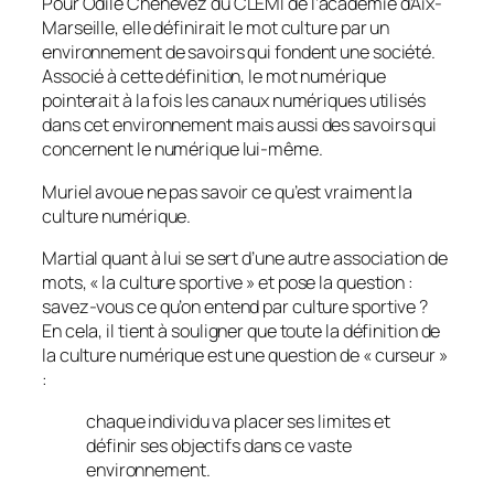
Pour Odile Chenevez du CLEMI de l’académie d’Aix-
Marseille, elle définirait le mot culture par un
environnement de savoirs qui fondent une société.
Associé à cette définition, le mot numérique
pointerait à la fois les canaux numériques utilisés
dans cet environnement mais aussi des savoirs qui
concernent le numérique lui-même.
Muriel avoue ne pas savoir ce qu’est vraiment la
culture numérique.
Martial quant à lui se sert d’une autre association de
mots, «
la culture sportive
» et pose la question :
savez-vous ce qu’on entend par culture sportive ?
En cela, il tient à souligner que toute la définition de
la culture numérique est une question de «
curseur
»
:
chaque individu va placer ses limites et
définir ses objectifs dans ce vaste
environnement.