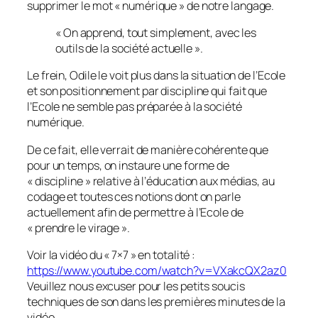
supprimer le mot «
numérique
» de notre langage.
« On apprend, tout simplement, avec les
outils de la société actuelle ».
Le frein, Odile le voit plus dans la situation de l’Ecole
et son positionnement par discipline qui fait que
l’Ecole ne semble pas préparée à la société
numérique.
De ce fait, elle verrait de manière cohérente que
pour un temps, on instaure une forme de
«
discipline
» relative à l’éducation aux médias, au
codage et toutes ces notions dont on parle
actuellement afin de permettre à l’Ecole de
«
prendre le virage
».
Voir la vidéo du « 7×7 » en totalité :
https://www.youtube.com/watch?v=VXakcQX2az0
Veuillez nous excuser pour les petits soucis
techniques de son dans les premières minutes de la
vidéo.