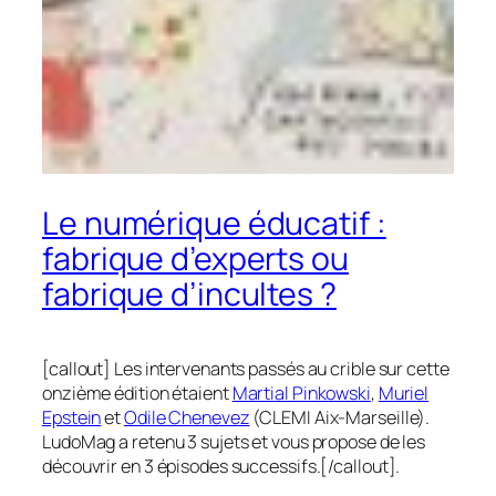
Le numérique éducatif :
fabrique d’experts ou
fabrique d’incultes ?
[callout] Les intervenants passés au crible sur cette
onzième édition étaient
Martial Pinkowski
,
Muriel
Epstein
et
Odile Chenevez
(CLEMI Aix-Marseille).
LudoMag a retenu 3 sujets et vous propose de les
découvrir en 3 épisodes successifs.[/callout].