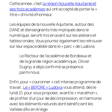
Cette année, c’est
la région Nouvelle Aquitaine et
ses trois académies
qui ont accepté de porter le «
titre » d’invité d’honneur.
Les équipes de la nouvelle Aquitaine, autour des
DANE et d’enseignants très impliqués dans le
numérique, seront mis en avant sur les ateliers et
tables rondes. Vous pourrez également les retrouver
sur leur espace dédié dans le « parc » de Ludovia.
Le Recteur de l’académie de Bordeaux et
de la grande région académique, Olivier
Dugrip, a déjà confirmé sa présence
parmi nous.
Enfin, pour «
couronner
» cet intense programme de
travail…
Le «
BEFORE
» Ludovia
vous attend, dès le
lundi 21, pour vous proposer, avant le « marathon »,
de profiter d’un jour de décompression, en harmonie
avec les éléments naturels dont bénéficient les
Vallées d’Ax en Ariège.