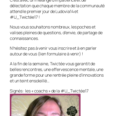
délectation que chaque membre de la communauté
attend le premier jour de Ludovia14 et
#U_Twictée17 !
Nous vous souhaitons nombreux, les poches et
valises pleines de questions, d’envie, de partage de
connaissances.
N’hésitez pas à venir vous inscrire et à en parler
autour de vous (lien formulaire à venir) !
A la fin de la semaine, Twictée vous garantit de
belles rencontres, une effervescence mentale, une
grande forme pour une rentrée pleine d’innovations
et un teint ensoleillé…
Signés : les « coachs » de la #U_Twictée17