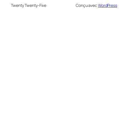
Twenty Twenty-Five
Conçu avec
WordPress