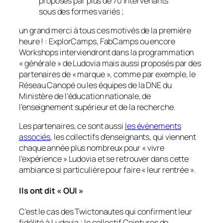
proposés par plus de 70 intervenants
sous des formes variés ;
un grand merci à tous ces motivés de la première
heure ! : ExplorCamps, FabCamps ou encore
Workshops interviendront dans la programmation
«
générale
» de Ludovia mais aussi proposés par des
partenaires de « marque », comme par exemple, le
Réseau Canopé ou les équipes de la DNE du
Ministère de l’éducation nationale, de
l’enseignement supérieur et de la recherche.
Les partenaires, ce sont aussi
les évènements
associés
, les collectifs d’enseignants, qui viennent
chaque année plus nombreux pour «
vivre
l’expérience
» Ludovia et se retrouver dans cette
ambiance si particulière pour faire «
leur rentrée
».
Ils ont dit « OUI »
C’est le cas des Twictonautes qui confirment leur
fidélité à Ludovia ; le collectif Ceintures de