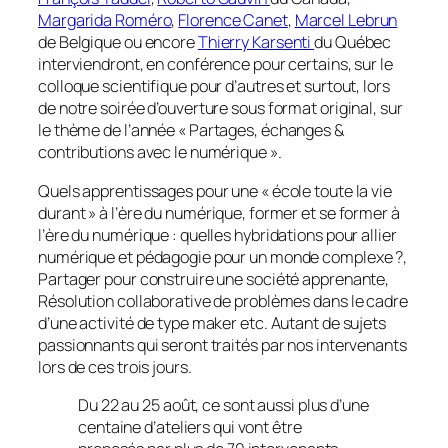
Margarida Roméro
,
Florence Canet
,
Marcel Lebrun
de Belgique ou encore
Thierry Karsenti
du Québec
interviendront, en conférence pour certains, sur le
colloque scientifique pour d’autres et surtout, lors
de notre soirée d’ouverture sous format original, sur
le thème de l’année «
Partages, échanges &
contributions avec le numérique
».
Quels apprentissages pour une « école toute la vie
durant » à l’ère du numérique, former et se former à
l’ère du numérique : quelles hybridations pour allier
numérique et pédagogie pour un monde complexe ?,
Partager pour construire une société apprenante,
Résolution collaborative de problèmes dans le cadre
d’une activité de type maker etc. Autant de sujets
passionnants qui seront traités par nos intervenants
lors de ces trois jours.
Du 22 au 25 août, ce sont aussi plus d’une
centaine d’ateliers qui vont être