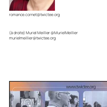
romance.cornet@twictee.org
(à droite) Muriel Meillier @MurielMeillier
murielmeillier@twictee.org