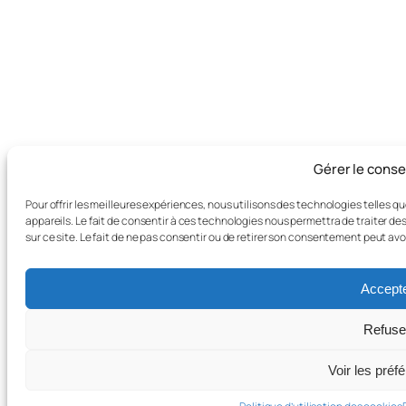
Gérer le cons
Pour offrir les meilleures expériences, nous utilisons des technologies telles 
appareils. Le fait de consentir à ces technologies nous permettra de traiter d
sur ce site. Le fait de ne pas consentir ou de retirer son consentement peut avo
Accept
Refuse
Voir les préf