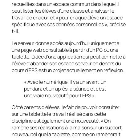
recueillies dans un espace commun dans lequel il
peut lister les élèves d’une classe et analyser le
travail de chacun et «
pour chaque élève un espace
spécifique avec ses données personnelles
», précise
t-il.
Le serveur donne accès aujourd’hui uniquement à
une page web consultable à partir d’un PC ou une
tablette. L’idée d’une application qui peut permette à
l’élève d’abonder son espace serveur en dehors du
cours d’EPS est un projet actuellement en réflexion.
«
Avec le numérique, il y a un avant, un
pendant et un après la séance et c’est
une vraie nouveauté pour l’EPS
».
Côté parents d’élèves, le fait de pouvoir consulter
sur une tablette le travail réalisé dans cette
discipline est également une nouveauté. «
On
ramène ses réalisations à la maison sur un support
nouveau tel que la tablette, comme on ramènerait