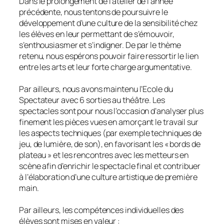
Dans le prolongement de l’atelier de l’année
précédente, nous tentons de poursuivre le
développement d’une culture de la sensibilité chez
les élèves en leur permettant de s’émouvoir,
s’enthousiasmer et s’indigner. De par le thème
retenu, nous espérons pouvoir faire ressortir le lien
entre les arts et leur forte charge argumentative.
Par ailleurs, nous avons maintenu l’Ecole du
Spectateur avec 6 sorties au théâtre. Les
spectacles sont pour nous l’occasion d’analyser plus
finement les pièces vues en amorçant le travail sur
les aspects techniques (par exemple techniques de
jeu, de lumière, de son), en favorisant les « bords de
plateau » et les rencontres avec les metteurs en
scène afin d’enrichir le spectacle final et contribuer
à l’élaboration d’une culture artistique de première
main.
Par ailleurs, les compétences individuelles des
élèves sont mises en valeur :