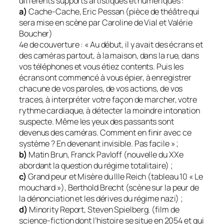
différents supports artistiques et numériques :
a)
Cache-Cache, Eric Pessan (pièce de théâtre qui
sera mise en scène par Caroline de Vial et Valérie
Boucher)
4e de couverture : « Au début, il y avait des écrans et
des caméras partout, à la maison, dans la rue, dans
vos téléphones et vous étiez contents. Puis les
écrans ont commencé à vous épier, à enregistrer
chacune de vos paroles, de vos actions, de vos
traces, à interpréter votre façon de marcher, votre
rythme cardiaque, à détecter la moindre intonation
suspecte. Même les yeux des passants sont
devenus des caméras. Comment en finir avec ce
système ? En devenant invisible. Pas facile » ;
b)
Matin Brun, Franck Pavloff (nouvelle du XXe
abordant la question du régime totalitaire) ;
c)
Grand peur et Misère du IIIe Reich (tableau 10 « Le
mouchard »), Berthold Brecht (scène sur la peur de
la dénonciation et les dérives du régime nazi) ;
d)
Minority Report, Steven Spielberg. (film de
science-fiction dont l’histoire se situe en 2054 et qui