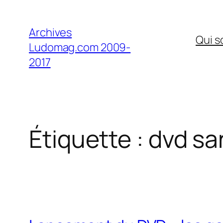
Aller
au
Archives
Qui 
contenu
Ludomag.com 2009-
2017
Étiquette :
dvd sa