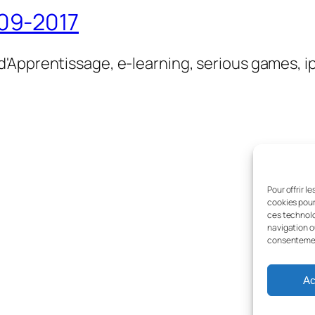
09-2017
'Apprentissage, e-learning, serious games, i
Pour offrir l
cookies pour
ces technolo
navigation ou
consentement
Ac