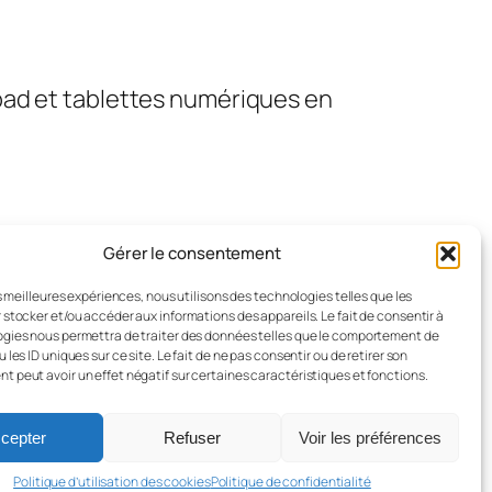
pad et tablettes numériques en
Gérer le consentement
es meilleures expériences, nous utilisons des technologies telles que les
 stocker et/ou accéder aux informations des appareils. Le fait de consentir à
gies nous permettra de traiter des données telles que le comportement de
 les ID uniques sur ce site. Le fait de ne pas consentir ou de retirer son
 peut avoir un effet négatif sur certaines caractéristiques et fonctions.
Conçu avec
WordPress
cepter
Refuser
Voir les préférences
Politique d’utilisation des cookies
Politique de confidentialité