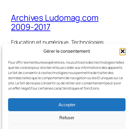
Archives Ludomag.com
2009-2017
Education et numérique, Technologies
d'Apprentissage, e-learning, serious games,
Gérer le consentement
ipad et tablettes numériques en éducation
et formation
Pour offrir les meilleures expériences, nous utilisons des technologies telles
que les cookies pour stocker et/ou accéder aux informations des appareils.
Le fait de consentir à ces technologies nous permettra de traiter des
données telles que le comportement de navigation ou les ID uniques sur ce
site. Le fait de ne pas consentir ou de retirer son consentement peut avoir
Blog
Évènements
un effet négatif sur certaines caractéristiques et fonctions.
À propos
Boutique
FAQ
Compositions
Accepter
Auteurs/autrices
Thèmes
Refuser