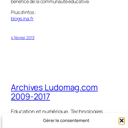
bénéfice de la communauté éducative.
Plus d’infos :
blogs.ina.fr
4 février 2013
Archives Ludomag.com
2009-2017
Education et numérique, Technologies
d'Apprentissage, e-learning, serious games,
Gérer le consentement
ipad et tablettes numériques en éducation