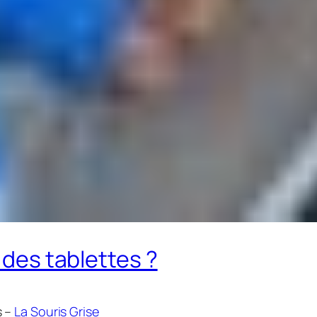
 des tablettes ?
s –
La Souris Grise