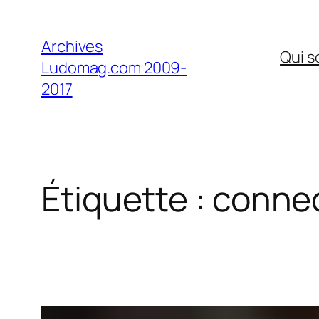
Aller
au
Archives
Qui 
contenu
Ludomag.com 2009-
2017
Étiquette :
conne