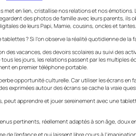
met en lien, cristallise nos relations et nos émotions.
regardent des photos de famille avec leurs parents, ils
 digitales de leurs Papi, Mamie, cousins, oncles et tantes
tablettes ? Si l’on observe la réalité quotidienne de la fa
ion des vacances, des devoirs scolaires au suivi des act
us les jours, les relations passent par les multiples écr
ment en premier téléphone portable.
perbe opportunité culturelle. Car utiliser les écrans en f
tudes exprimées autour des écrans se cache la vraie que
s, peut apprendre et jouer sereinement avec une tablet
ontenus pertinents, réellement adaptés à son âge, doux 
 de l’enfance et qui laissent libre cours à l’imaginatio