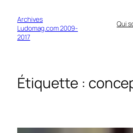
Aller
au
Archives
Qui 
contenu
Ludomag.com 2009-
2017
Étiquette :
concep