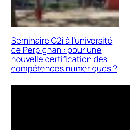
Séminaire C2i à l’université
de Perpignan : pour une
nouvelle certification des
compétences numériques ?