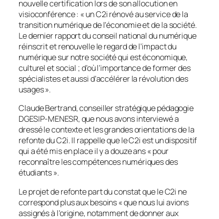
nouvelle certification lors de son allocution en
visioconférence : «
un C2i rénové au service de la
transition numérique de l’économie et de la société.
Le dernier rapport du conseil national du numérique
réinscrit et renouvelle le regard de l’impact du
numérique sur notre société qui est économique,
culturel et social ; d’où l’importance de former des
spécialistes et aussi d’accélérer la révolution des
usages
».
Claude Bertrand, conseiller stratégique pédagogie
DGESIP-MENESR, que nous avons interviewé a
dressé le contexte et les grandes orientations de la
refonte du C2i. Il rappelle que le C2i est un dispositif
qui a été mis en place il y a douze ans «
pour
reconnaître les compétences numériques des
étudiants
».
Le projet de refonte part du constat que le C2i ne
correspond plus aux besoins « q
ue nous lui avions
assignés à l’origine, notamment de donner aux