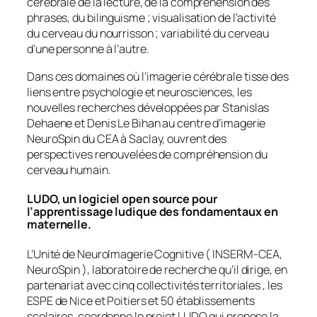
cérébrale de la lecture, de la compréhension des
phrases, du bilinguisme ; visualisation de l’activité
du cerveau du nourrisson ; variabilité du cerveau
d’une personne à l’autre.
Dans ces domaines où l’imagerie cérébrale tisse des
liens entre psychologie et neurosciences, les
nouvelles recherches développées par Stanislas
Dehaene et Denis Le Bihan au centre d’imagerie
NeuroSpin du CEA à Saclay, ouvrent des
perspectives renouvelées de compréhension du
cerveau humain.
LUDO, un logiciel open source pour
l’apprentissage ludique des fondamentaux en
maternelle.
L’Unité de NeuroImagerie Cognitive ( INSERM-CEA,
NeuroSpin ), laboratoire de recherche qu’il dirige, en
partenariat avec cinq collectivités territoriales , les
ESPE de Nice et Poitiers et 50 établissements
scolaires, coordonne le projet LUDO qui propose la