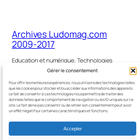
Archives Ludomag.com
2009-2017
Education et numérique, Technologies
d'Apprentissage, e-learning, serious games,
Gérer le consentement
ipad et tablettes numériques en éducation
et formation
Pour offrir les meilleures expériences, nous utilisons des technologies telles
que les cookies pour stocker et/ou accéder aux informations des appareils.
Le fait de consentir à ces technologies nous permettra de traiter des
données telles que le comportement de navigation ou les ID uniques sur ce
site. Le fait de ne pas consentir ou de retirer son consentement peut avoir
Blog
Évènements
un effet négatif sur certaines caractéristiques et fonctions.
À propos
Boutique
FAQ
Compositions
Accepter
Auteurs/autrices
Thèmes