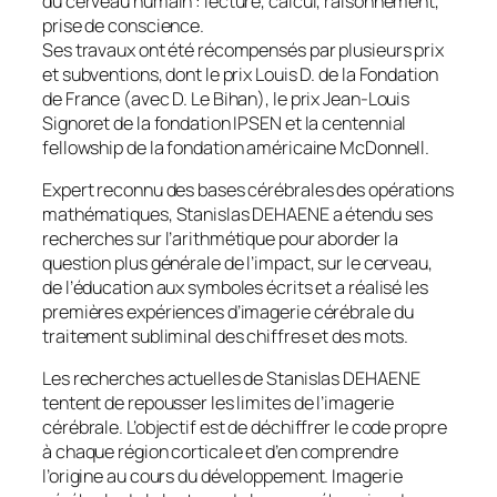
du cerveau humain : lecture, calcul, raisonnement,
prise de conscience.
Ses travaux ont été récompensés par plusieurs prix
et subventions, dont le prix Louis D. de la Fondation
de France (avec D. Le Bihan), le prix Jean-Louis
Signoret de la fondation IPSEN et la
centennial
fellowship
de la fondation américaine McDonnell.
Expert reconnu des bases cérébrales des opérations
mathématiques, Stanislas DEHAENE a étendu ses
recherches sur l’arithmétique pour aborder la
question plus générale de l’impact, sur le cerveau,
de l’éducation aux symboles écrits et a réalisé les
premières expériences d’imagerie cérébrale du
traitement subliminal des chiffres et des mots.
Les recherches actuelles de Stanislas DEHAENE
tentent de repousser les limites de l’imagerie
cérébrale. L’objectif est de déchiffrer le code propre
à chaque région corticale et d’en comprendre
l’origine au cours du développement. Imagerie