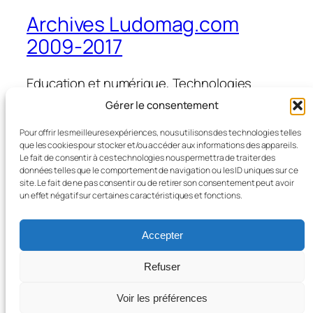
Archives Ludomag.com
2009-2017
Education et numérique, Technologies
d'Apprentissage, e-learning, serious games,
Gérer le consentement
ipad et tablettes numériques en éducation
et formation
Pour offrir les meilleures expériences, nous utilisons des technologies telles
que les cookies pour stocker et/ou accéder aux informations des appareils.
Le fait de consentir à ces technologies nous permettra de traiter des
données telles que le comportement de navigation ou les ID uniques sur ce
site. Le fait de ne pas consentir ou de retirer son consentement peut avoir
Blog
Évènements
un effet négatif sur certaines caractéristiques et fonctions.
À propos
Boutique
FAQ
Compositions
Accepter
Auteurs/autrices
Thèmes
Refuser
Voir les préférences
Twenty Twenty-Five
Conçu avec
WordPress