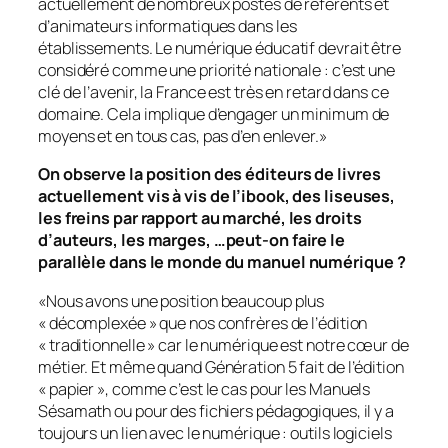
actuellement de nombreux postes de référents et
d’animateurs informatiques dans les
établissements. Le numérique éducatif devrait être
considéré comme une priorité nationale : c’est une
clé de l’avenir, la France est très en retard dans ce
domaine. Cela implique d’engager un minimum de
moyens et en tous cas, pas d’en enlever.
»
On observe la position des éditeurs de livres
actuellement vis à vis de l’ibook, des liseuses,
les freins par rapport au marché, les droits
d’auteurs, les marges, …peut-on faire le
parallèle dans le monde du manuel numérique ?
«
Nous avons une position beaucoup plus
« décomplexée » que nos confrères de l’édition
« traditionnelle » car le numérique est notre cœur de
métier. Et même quand Génération 5 fait de l’édition
« papier », comme c’est le cas pour les Manuels
Sésamath ou pour des fichiers pédagogiques, il y a
toujours un lien avec le numérique : outils logiciels