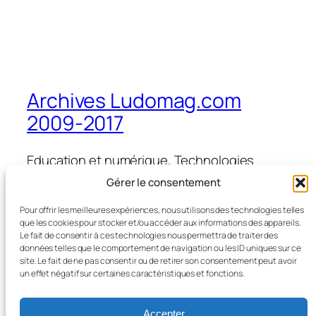
Archives Ludomag.com
2009-2017
Education et numérique, Technologies
d'Apprentissage, e-learning, serious games,
Gérer le consentement
ipad et tablettes numériques en éducation
et formation
Pour offrir les meilleures expériences, nous utilisons des technologies telles
que les cookies pour stocker et/ou accéder aux informations des appareils.
Le fait de consentir à ces technologies nous permettra de traiter des
données telles que le comportement de navigation ou les ID uniques sur ce
site. Le fait de ne pas consentir ou de retirer son consentement peut avoir
Blog
Évènements
un effet négatif sur certaines caractéristiques et fonctions.
À propos
Boutique
FAQ
Compositions
Accepter