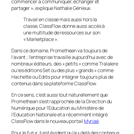
commencer à communiquer, échanger et
partager
», explique Nathalie Génieux.
Travail en classe mais aussi hors la
classe, ClassFlow donne aussi accès à
une multitude de ressources sur son
« Marketplace ».
Dans ce domaine, Promethean va toujours de
l’avant ; l’entreprise travaille aujourd’hui avec de
nombreux éditeurs, des «
petits
» comme Tralalere
ou les éditions Set ou des plus «
grands
» comme
Hachette ou Editis pour intégrer toujours plus de
contenus dans sa plateforme ClassFlow.
En ce sens, c’est aussi tout naturellement que
Promethean s’est rapprochée de la Direction du
Numérique pour l’Education au Ministère de
l’Education Nationale et a récemment intégré
ClassFlow dans le nouveau portail
Myriaé
.
Pour le futur, il est évident qu’au-delà des contenus