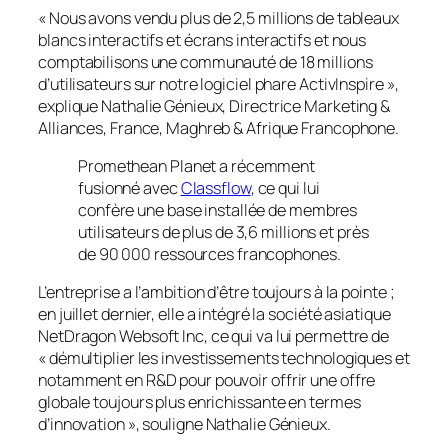
«
Nous avons vendu plus de 2,5 millions de tableaux
blancs interactifs et écrans interactifs et nous
comptabilisons une communauté de 18 millions
d’utilisateurs sur notre logiciel phare ActivInspire
»,
explique Nathalie Génieux, Directrice Marketing &
Alliances, France, Maghreb & Afrique Francophone.
Promethean Planet a récemment
fusionné avec
Classflow
, ce qui lui
confère une base installée de membres
utilisateurs de plus de 3,6 millions et près
de 90 000 ressources francophones.
L’entreprise a l’ambition d’être toujours à la pointe ;
en juillet dernier, elle a intégré la société asiatique
NetDragon Websoft Inc, ce qui va lui permettre de
« démultiplier les investissements technologiques et
notamment en R&D pour pouvoir offrir une offre
globale toujours plus enrichissante en termes
d’innovation
», souligne Nathalie Génieux.