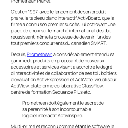
Promethean Planet.
C’est en 1997, avec le lancement de son produit
phare, le tableau blanc interactif ActivBoard, que la
firme a connu son premier succès, lui octroyant une
place de choix sur le marché international des tbi,
réussissant même la prouesse de devenir l’un des
tout premiers concurrents du canadien SMART.
Depuis,
Promethean
a considérablement étendu sa
gamme de produits en proposant de nouveaux
accessoires et services visant à accroître le degré
d’interactivité et de collaboration de ses tbi : boîtiers
d’évaluation ActivExpression et ActiVote, visualiseur
ActiView, plateforme collaborative ClassFlow,
centre de formation Sequence Plus etc.
Promethean doit également le secret de
sa pérennité à son incontournable
logiciel interactif ActivInspire.
Multi-primé et reconnu comme étant le software le